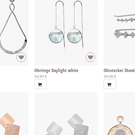
Ohrringe Daylight white
Ohrstecker Shoot
54,90 €
49,90 €