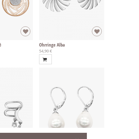
é
Ohrringe Alba
54,90 €