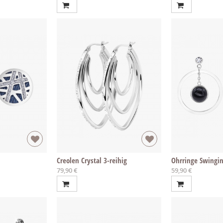
Creolen Crystal 3-reihig
Ohrringe Swingi
79,90 €
59,90 €