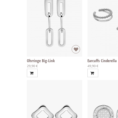
Ohrringe Big-Link
Earcuffs Cinderella
29,90 €
49,90 €