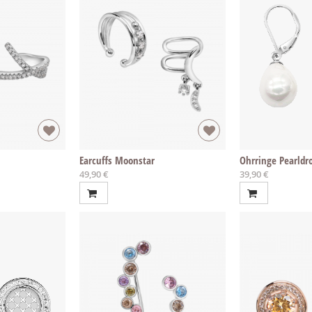
Earcuffs Moonstar
Ohrringe Pearldr
49,90 €
39,90 €