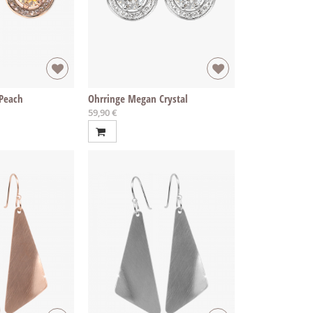
Peach
Ohrringe Megan Crystal
59,90 €