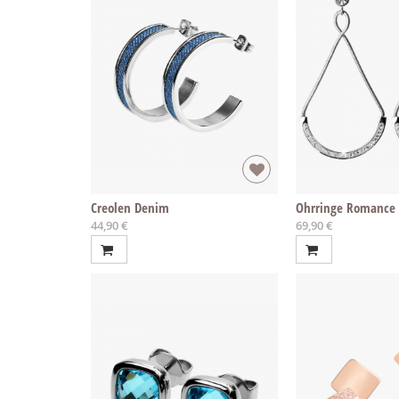
Creolen Denim
Ohrringe Romance
44,90 €
69,90 €