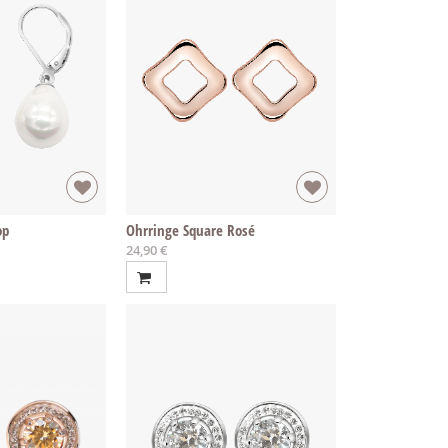
op
Ohrringe Square Rosé
24,90 €