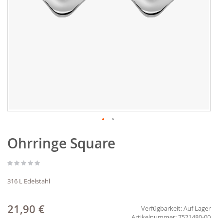
Zum
Ohrringe Square
Anfang
der
Bildgalerie
springen
316 L Edelstahl
21,90 €
Verfügbarkeit:
Auf Lager
7521480-00