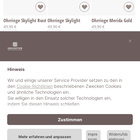
Ohrringe Skylight Rosé
Ohrringe Skylight
Ohrringe Merida Gold
49,90 €
49,90 €
49,90 €
×
Hinweis
Wir und einige unserer Service Provider setzen zu den in
den
Cookie-Richtlinien
beschriebenen Zwecken Cookies
und ähnliche Technologien ein.
Sie willigen in den Einsatz solcher Technologien ein,
indem Sie diesen Hinweis schließen.
Zustimmen
Ohrringe Merida Rosé
Ohrringe Merida
Ohrringe Selina
Impre
Widerrufsb
Mehr erfahren und anpassen
49,90 €
49,90 €
44,90 €
ssum
elehrung