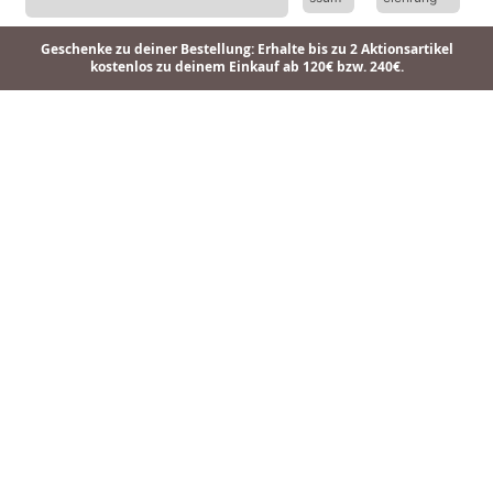
Geschenke zu deiner Bestellung: Erhalte bis zu 2 Aktionsartikel
kostenlos zu deinem Einkauf ab 120€ bzw. 240€.
Ohrringe Heart Rosé
Ohrringe Heart
Ohrringe Manu Rosé
49,90 €
44,90 €
44,90 €