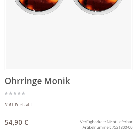
Zum
Ohrringe Monik
Anfang
der
Bildgalerie
springen
316 L Edelstahl
54,90 €
Verfügbarkeit:
Nicht lieferbar
7521800-00