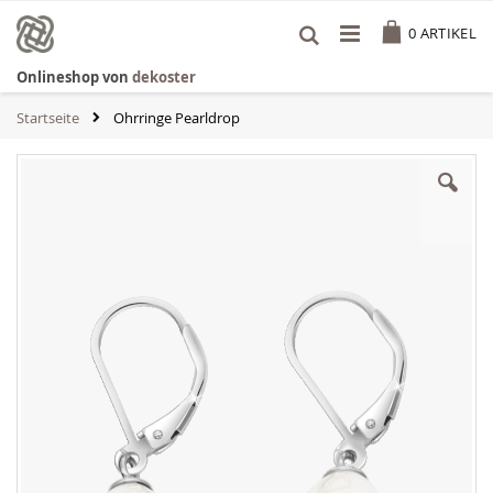
Zum
Cart
Inhalt
0
ARTIKEL
springen
Onlineshop von
dekoster
Startseite
Ohrringe Pearldrop
Zum
Ende
der
Bildgalerie
springen