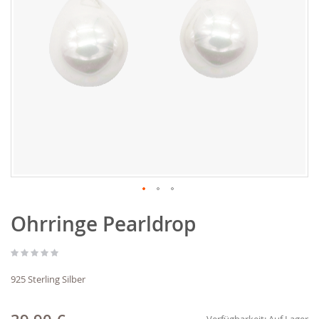
Zum
Ohrringe Pearldrop
Anfang
der
Bildgalerie
springen
925 Sterling Silber
Verfügbarkeit:
Auf Lager