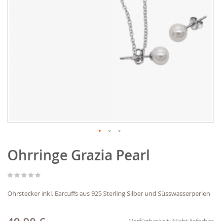
Zum
Ohrringe Grazia Pearl
Anfang
der
Bildgalerie
springen
Ohrstecker inkl. Earcuffs aus 925 Sterling Silber und Süsswasserperlen
Verfügbarkeit:
Nicht lieferbar