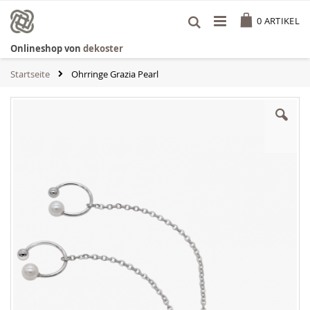
Zum
Cart
Inhalt
0
ARTIKEL
springen
Onlineshop von
dekoster
Startseite
Ohrringe Grazia Pearl
Zum
Ende
der
Bildgalerie
springen