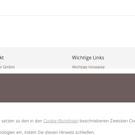
kt
Wichtige Links
er GmbH
Wichtige Hinweise
ppler Str. 10
Häufig gestellte Fragen (FAQ)
erndorf
AGB
ich
Widerrufsbelehrung
Vertrag widerrufen
dekoster.at
Datenschutzerklärung
koster.at
Impressum
Pressecorner
2 109 4280
6 2471
Schmuckerlebnis / Schmuckparty 
 623 47 410 (WhatsApp)
r setzen zu den in den
Cookie-Richtlinien
beschriebenen Zwecken Cook
Schmuck- & Styleguide werden
hnologien ein, indem Sie diesen Hinweis schließen.