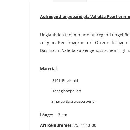
Bildgalerie
springen
Aufregend ungebändigt: Valletta Pearl erinn
Unglaublich feminin und aufregend ungebändi
zeitgemäßen Tragekomfort. Ob zum luftigen L
Das macht Valetta zu zeitgenössischen Highli
Material:
316 L Edelstahl
Hochglanzpoliert
Smartie Süsswasserperlen
Länge
: ~ 3 cm
Artikelnummer:
7521140-00