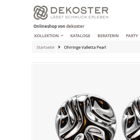
Zum
Inhalt
springen
Onlineshop von
dekoster
KOLLEKTION
KATALOGE
BERATERIN
PARTY
Startseite
Ohrringe Valletta Pearl
Zum
Ende
der
Bildgalerie
springen