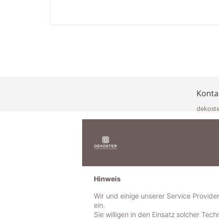
Konta
dekost
Eisenka
9141 Eb
Österre
office@
www.de
+49 322
Hinweis
+43 423
+43 677
Wir und einige unserer Service Provide
ein.
Sie willigen in den Einsatz solcher Tec