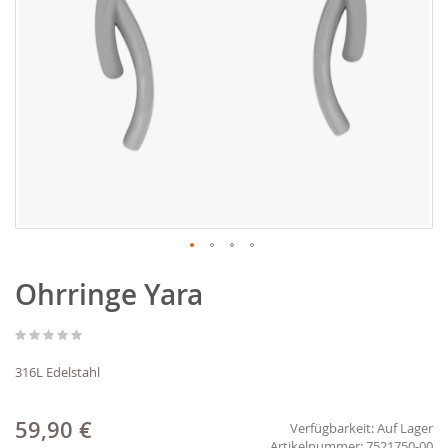
Zum
Ohrringe Yara
Anfang
der
Bildgalerie
springen
316L Edelstahl
59,90 €
Verfügbarkeit:
Auf Lager
7521750-00