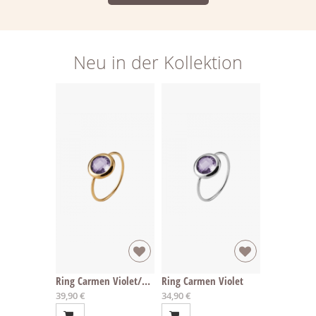
Neu in der Kollektion
Ring Carmen Violet/Gold
Ring Carmen Violet
A
A
39,90 €
34,90 €
b
b