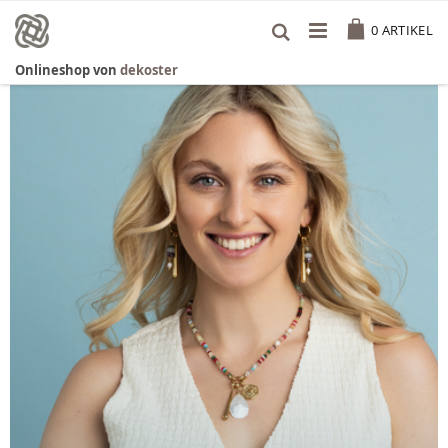
Zum
Cart
Inhalt
0
ARTIKEL
springen
Onlineshop von
dekoster