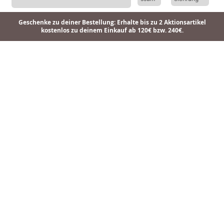
Geschenke zu deiner Bestellung: Erhalte bis zu 2 Aktionsartikel
kostenlos zu deinem Einkauf ab 120€ bzw. 240€.
Ohrringe Stelle 14K Roségold
Ohrringe Stelle
Ohrringe Fabulous 14K vergoldet
129,90 €
119,90 €
109,90 €