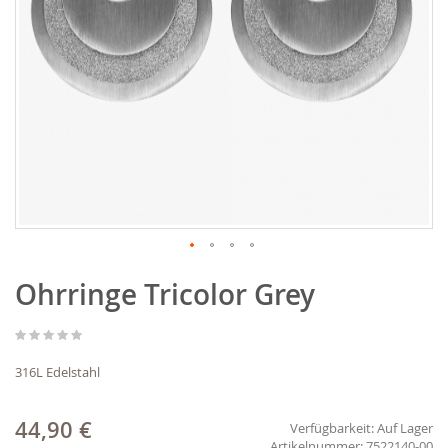
Zum
Ohrringe Tricolor Grey
Anfang
der
Bildgalerie
springen
316L Edelstahl
44,90 €
Verfügbarkeit:
Auf Lager
7522140-00