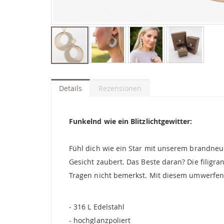
Zum
Anfang
der
Details
Rezensionen
Bildgalerie
springen
Funkelnd wie ein Blitzlichtgewitter:
Fühl dich wie ein Star mit unserem brandneuen
Gesicht zaubert. Das Beste daran? Die filig
Tragen nicht bemerkst. Mit diesem umwerfen
- 316 L Edelstahl
- hochglanzpoliert