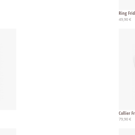
Ring Fri
Ab
49,90 €
Collier F
79,90 €