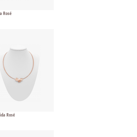
da Rosé
rida Rosé