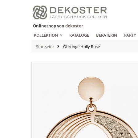
Zum
Inhalt
springen
Onlineshop von
dekoster
KOLLEKTION
KATALOGE
BERATERIN
PARTY
Startseite
Ohrringe Holly Rosé
Zum
Ende
der
Bildgalerie
springen