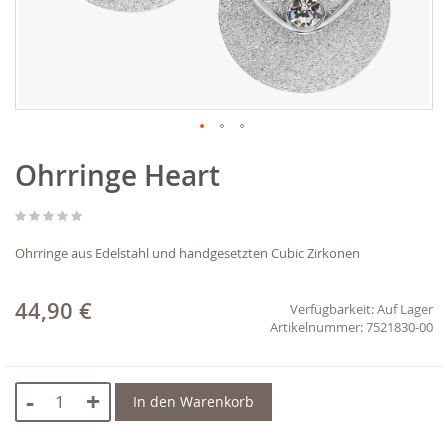
Zum
Ohrringe Heart
Anfang
der
Bildgalerie
springen
Ohrringe aus Edelstahl und handgesetzten Cubic Zirkonen
44,90 €
Verfügbarkeit:
Auf Lager
7521830-00
-
+
In den Warenkorb