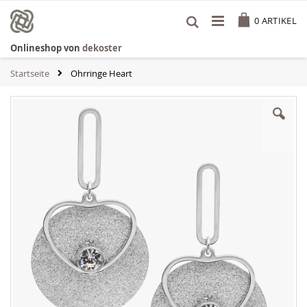
Zum
Cart
Inhalt
0
ARTIKEL
springen
Onlineshop von
dekoster
Startseite
Ohrringe Heart
Zum
Ende
der
Bildgalerie
springen