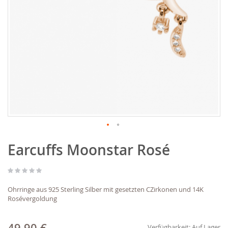
Zum
Earcuffs Moonstar Rosé
Anfang
der
Bildgalerie
springen
Ohrringe aus 925 Sterling Silber mit gesetzten CZirkonen und 14K
Rosévergoldung
Verfügbarkeit:
Auf Lager