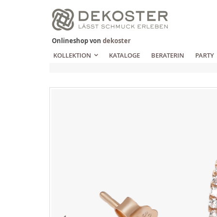
Zum
Inhalt
springen
Onlineshop von
dekoster
KOLLEKTION
KATALOGE
BERATERIN
PARTY
Zum
Ende
der
Bildgalerie
springen