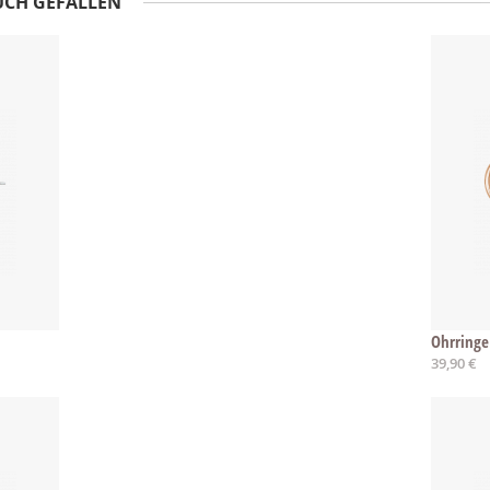
UCH GEFALLEN
Ohrringe 
39,90 €