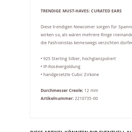
springen
TRENDIGE MUST-HAVES: CURATED EARS
Diese trendigen Newcomer sorgen für Spannu
wirken so, als wären mehrere Ringe ineinande
die Fashionistas keineswegs verzichten dürfe
• 925 Sterling Silber, hochglanzpoliert
• IP-Rosévergoldung
• handgesetzte Cubic Zirkone
Durchmesser Creole:
12 mm
Artikelnummer:
2210735-00