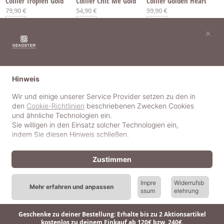
Collier Tropfen Gold
Collier Chic Me Gold
Collier Golden Heart
79,90 €
54,90 €
59,90 €
×
Hinweis
Wir und einige unserer Service Provider setzen zu den in
den
Cookie-Richtlinien
beschriebenen Zwecken Cookies
und ähnliche Technologien ein.
Sie willigen in den Einsatz solcher Technologien ein,
indem Sie diesen Hinweis schließen.
Zustimmen
Kette Link Gold per CM
Kette Link Rosé per CM
Kette Link per CM
Impre
Widerrufsb
Mehr erfahren und anpassen
0,90 €
0,90 €
0,70 €
ssum
elehrung
Geschenke zu deiner Bestellung: Erhalte bis zu 2 Aktionsartikel
kostenlos zu deinem Einkauf ab 120€ bzw. 240€.