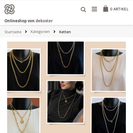
Zum
Cart
Inhalt
0
ARTIKEL
springen
Onlineshop von
dekoster
Kategorien
Startseite
Ketten