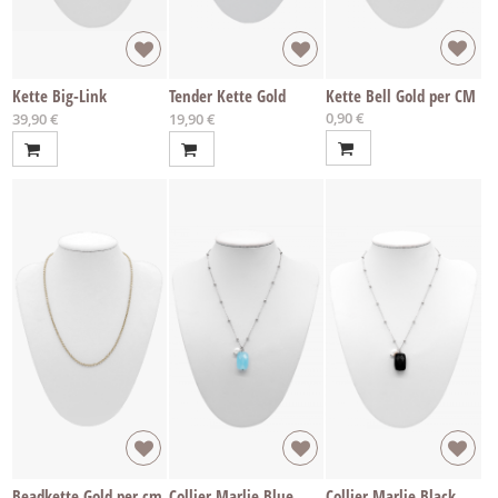
Kette Big-Link
Tender Kette Gold
Kette Bell Gold per CM
0,90 €
Ab
Ab
39,90 €
19,90 €
Beadkette Gold per cm
Collier Marlie Blue
Collier Marlie Black