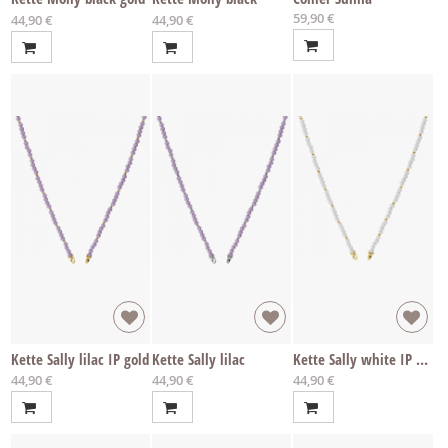
59,90 €
Ab
Ab
44,90 €
44,90 €
Kette Sally lilac IP gold
Kette Sally lilac
Kette Sally white IP gold
Ab
Ab
Ab
44,90 €
44,90 €
44,90 €