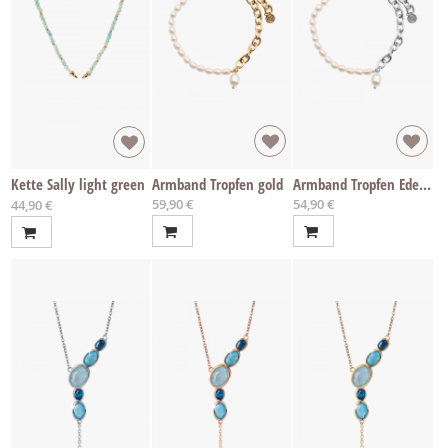
Kette Sally light green
Armband Tropfen gold
Armband Tropfen Edelstahl
59,90 €
54,90 €
Ab
44,90 €