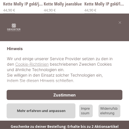
Kette Molly IP gold/jeansblue
Kette Molly jeansblue
Kette Molly IP gold/lilac
Ab
Ab
Ab
44,90 €
44,90 €
44,90 €
×
Hinweis
Wir und einige unserer Service Provider setzen zu den in
den
Cookie-Richtlinien
beschriebenen Zwecken Cookies
und ähnliche Technologien ein.
Sie willigen in den Einsatz solcher Technologien ein,
indem Sie diesen Hinweis schließen.
Zustimmen
Kette Molly lilac
Kette Molly IP gold/green
Kette Molly green
Impre
Widerrufsb
Mehr erfahren und anpassen
ssum
elehrung
Ab
Ab
Ab
44,90 €
44,90 €
44,90 €
Geschenke zu deiner Bestellung: Erhalte bis zu 2 Aktionsartikel