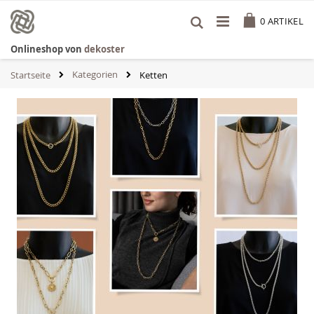
Zum
Cart
Inhalt
0
ARTIKEL
springen
Onlineshop von
dekoster
Kategorien
Startseite
Ketten