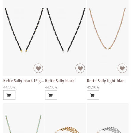
Kette Sally black IP gold
Kette Sally black
Kette Sally light lilac
Ab
Ab
Ab
44,90 €
44,90 €
49,90 €