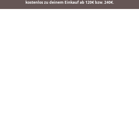
kostenlos zu deinem Einkauf ab 120€ bzw. 240€.
Kette Molly black gold
Kette Molly black
Collier Sunna
59,90 €
Ab
Ab
44,90 €
44,90 €