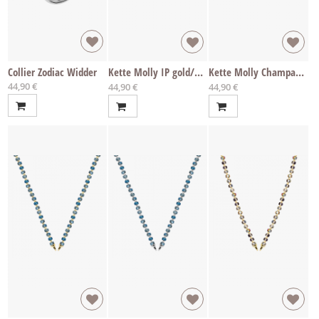
Collier Zodiac Widder
Kette Molly IP gold/Champagner
Kette Molly Champagner
44,90 €
Ab
Ab
44,90 €
44,90 €