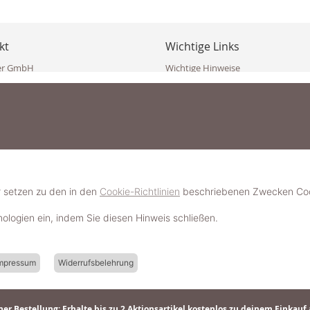
kt
Wichtige Links
er GmbH
Wichtige Hinweise
ppler Str. 10
Häufig gestellte Fragen (FAQ)
erndorf
AGB
ich
Widerrufsbelehrung
Vertrag widerrufen
dekoster.at
Datenschutzerklärung
koster.at
Impressum
Pressecorner
2 109 4280
6 2471
Schmuckerlebnis / Schmuckparty 
 623 47 410 (WhatsApp)
r setzen zu den in den
Cookie-Richtlinien
beschriebenen Zwecken Cook
Schmuck- & Styleguide werden
hnologien ein, indem Sie diesen Hinweis schließen.
mpressum
Widerrufsbelehrung
er Bestellung: Erhalte bis zu 2 Aktionsartikel kostenlos zu deinem Einkauf 