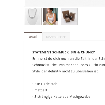
Zum
Anfang
der
Details
Rezensionen
Bildgalerie
springen
STATEMENT SCHMUCK: BIG & CHUNKY
Erinnerst du dich noch an die Zeit, in der S
Schmuckstücke Livia machen jedes Outfit zum 
Style, der definitiv nicht zu übersehen ist.
• 316 L Edelstahl
• mattiert
• 3-strängige Kette aus Meshgewebe