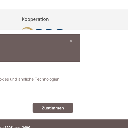
Kooperation
×
buchen
ies und ähnliche Technologien
Zustimmen
© 2018-2025 dekoster GmbH
ab 120€ bzw. 240€.