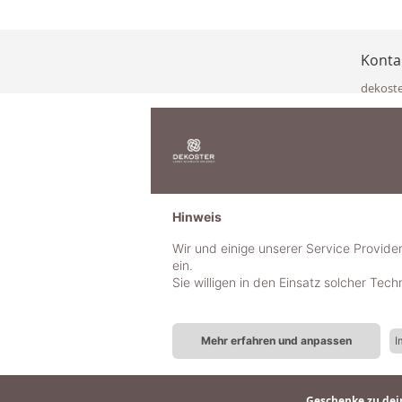
Konta
dekost
Eisenka
9141 Eb
Österre
office@
www.de
+49 322
Hinweis
+43 423
+43 677
Wir und einige unserer Service Provide
ein.
Sie willigen in den Einsatz solcher Tec
Mehr erfahren und anpassen
I
Geschenke zu dein