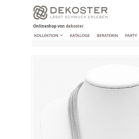
Zum
Inhalt
springen
Onlineshop von
dekoster
KOLLEKTION
KATALOGE
BERATERIN
PARTY
Zum
Ende
der
Bildgalerie
springen