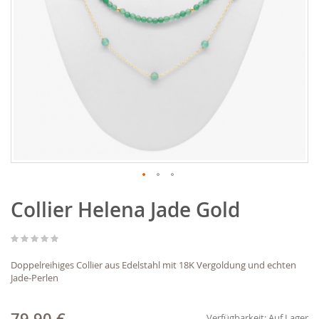
Zum
Collier Helena Jade Gold
Anfang
der
Bildgalerie
springen
Doppelreihiges Collier aus Edelstahl mit 18K Vergoldung und echten
Jade-Perlen
Verfügbarkeit:
Auf Lager