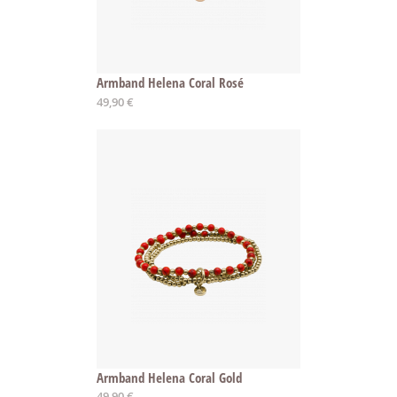
Armband Helena Coral Rosé
Ab
49,90 €
Armband Helena Coral Gold
Ab
49,90 €