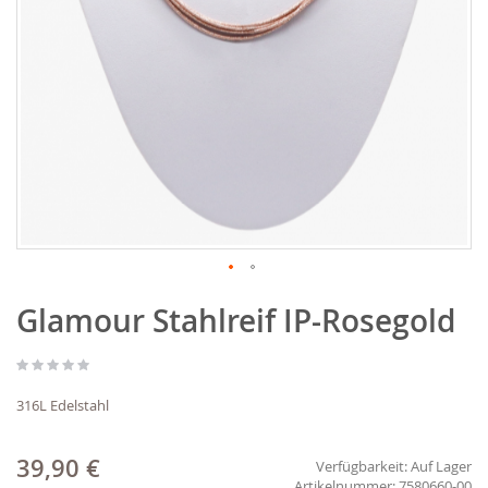
Zum
Glamour Stahlreif IP-Rosegold
Anfang
der
Bildgalerie
springen
316L Edelstahl
39,90 €
Verfügbarkeit:
Auf Lager
7580660-00