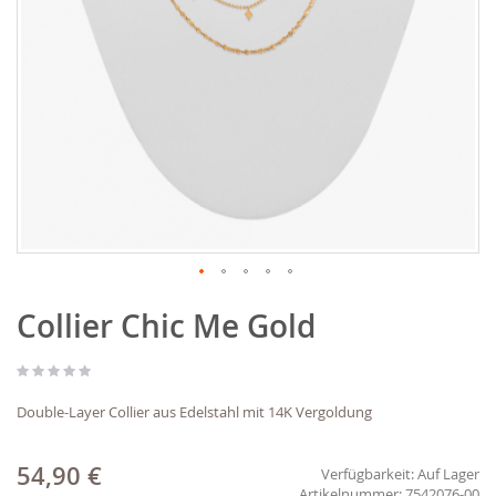
Zum
Collier Chic Me Gold
Anfang
der
Bildgalerie
springen
Double-Layer Collier aus Edelstahl mit 14K Vergoldung
54,90 €
Verfügbarkeit:
Auf Lager
7542076-00