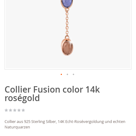
Zum
Collier Fusion color 14k
Anfang
der
roségold
Bildgalerie
springen
Collier aus 925 Sterling Silber, 14K Echt-Rosévergoldung und echten
Naturquarzen