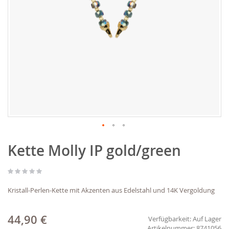
Zum
Kette Molly IP gold/green
Anfang
der
Bildgalerie
springen
Kristall-Perlen-Kette mit Akzenten aus Edelstahl und 14K Vergoldung
44,90 €
Verfügbarkeit:
Auf Lager
8741056