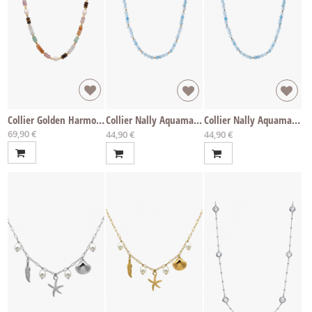
Collier Golden Harmony
Collier Nally Aquamarine
Collier Nally Aquamarine
69,90 €
Ab
Ab
44,90 €
44,90 €