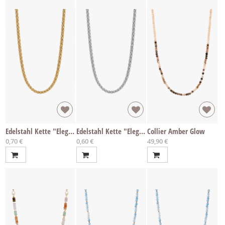
Edelstahl Kette "Elegance S" per cm
Edelstahl Kette "Elegance S" per cm
Collier Amber Glow
0,70 €
0,60 €
49,90 €