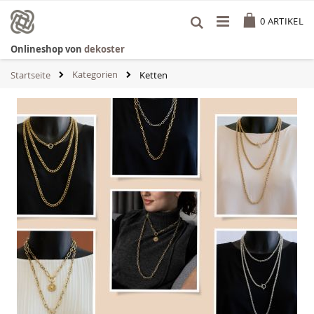
Zum
Cart
Inhalt
0
ARTIKEL
springen
Onlineshop von
dekoster
Kategorien
Startseite
Ketten