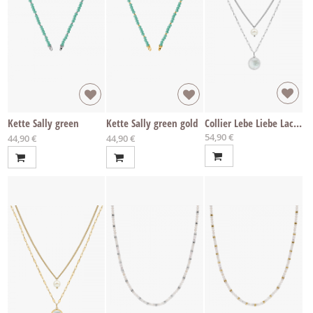
Kette Sally green
Kette Sally green gold
Collier Lebe Liebe Lache
54,90 €
Ab
Ab
44,90 €
44,90 €