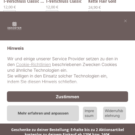
T-Verschluss Classic Rosé
T-Verschluss Classic
Kette Flair Gold
12,00 €
12,00 €
Ab
24,90 €
×
Hinweis
Wir und einige unserer Service Provider setzen zu den in
den
Cookie-Richtlinien
beschriebenen Zwecken Cookies
und ähnliche Technologien ein.
Sie willigen in den Einsatz solcher Technologien ein,
indem Sie diesen Hinweis schließen.
Zustimmen
Kette Flair Rosé
Kette Flair
Kette SizeMe Gold
Impre
Widerrufsb
Mehr erfahren und anpassen
29,90 €
Ab
Ab
24,90 €
19,90 €
ssum
elehrung
Geschenke zu deiner Bestellung: Erhalte bis zu 2 Aktionsartikel
kostenlos zu deinem Einkauf ab 120€ bzw. 240€.