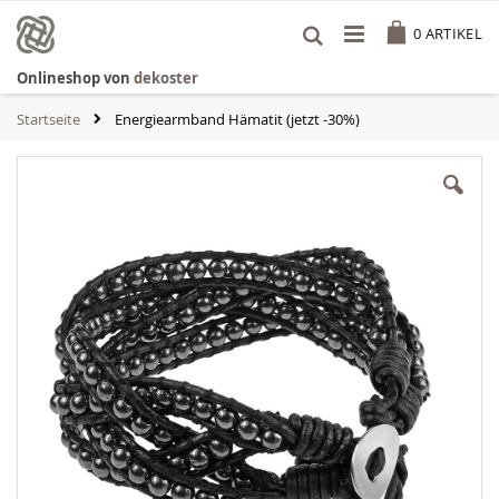
Zum
Cart
Inhalt
0
ARTIKEL
springen
Onlineshop von
dekoster
Startseite
Energiearmband Hämatit (jetzt -30%)
Zum
Ende
der
Bildgalerie
springen