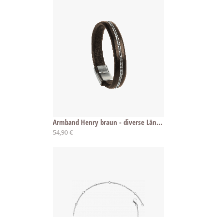
Armband Henry braun - diverse Längen
Ab
54,90 €