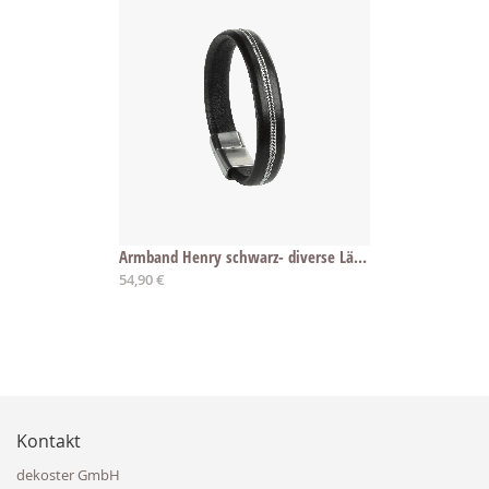
Armband Henry schwarz- diverse Längen
Ab
54,90 €
Kontakt
dekoster GmbH