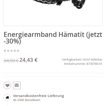
Zum
Energiearmband Hämatit (jetzt
Anfang
der
-30%)
Bildgalerie
springen
24,43 €
Sonderpreis
34,90 €
Verfügbarkeit:
Nicht lieferbar
8730780-01
Versandkostenfreie Lieferung
ab 200€ Bestellwert