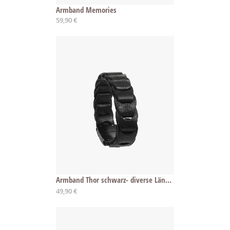
Armband Memories
59,90 €
Armband Thor schwarz- diverse Längen
Ab
49,90 €