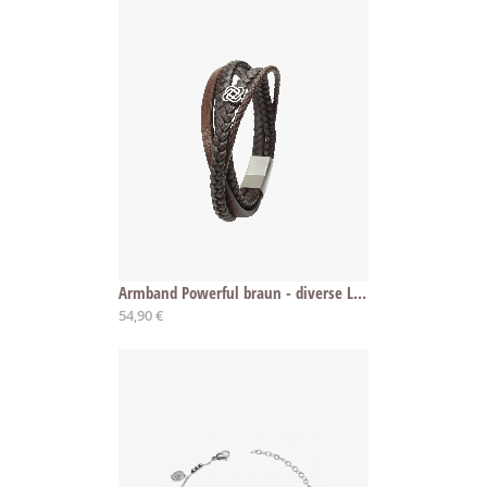
Armband Powerful braun - diverse Längen
Ab
54,90 €