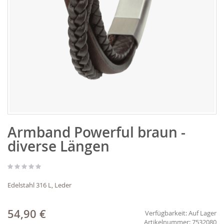
Zum
Armband Powerful braun -
Anfang
der
diverse Längen
Bildgalerie
springen
Edelstahl 316 L, Leder
54,90 €
Verfügbarkeit:
Auf Lager
7532080