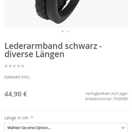
Zum
Lederarmband schwarz -
Anfang
der
diverse Längen
Bildgalerie
springen
Edelstahl 316 L
44,90 €
Verfügbarkeit:
Auf Lager
7532090
Länge in cm