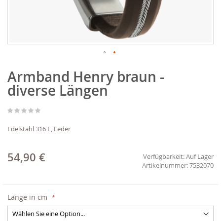
Zum
Armband Henry braun -
Anfang
der
diverse Längen
Bildgalerie
springen
Edelstahl 316 L, Leder
54,90 €
Verfügbarkeit:
Auf Lager
7532070
Länge in cm