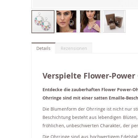
Zum
Anfang
der
Details
Rezensionen
Bildgalerie
springen
Verspielte Flower-Power 
Entdecke die zauberhaften Flower Power-Ohrr
Ohrringe sind mit einer satten Emaille-Besc
Die Blumenform der Ohrringe ist nicht nur st
Beschichtung besteht aus lebendigen Blüten, 
fröhlichen, unbeschwerten Charakter, der per
Die Ohrringe sind aus hochwertigem Edelstahl 