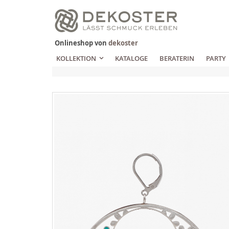
Zum
Inhalt
springen
Onlineshop von
dekoster
KOLLEKTION
KATALOGE
BERATERIN
PARTY
Zum
Ende
der
Bildgalerie
springen