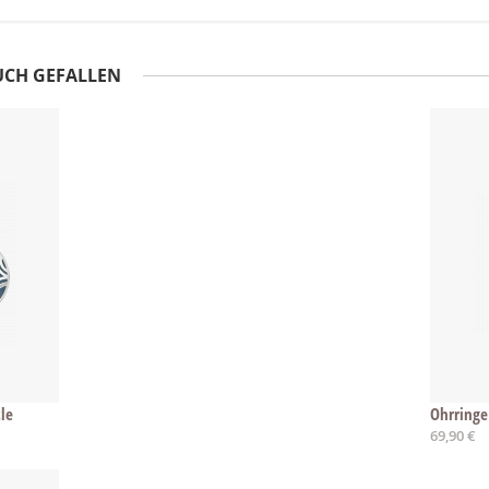
UCH GEFALLEN
le
Ohrringe
69,90 €