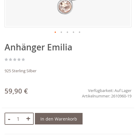
Zum
Anhänger Emilia
Anfang
der
Bildgalerie
springen
925 Sterling Silber
59,90 €
Verfügbarkeit:
Auf Lager
2610960-19
-
+
In den Warenkorb