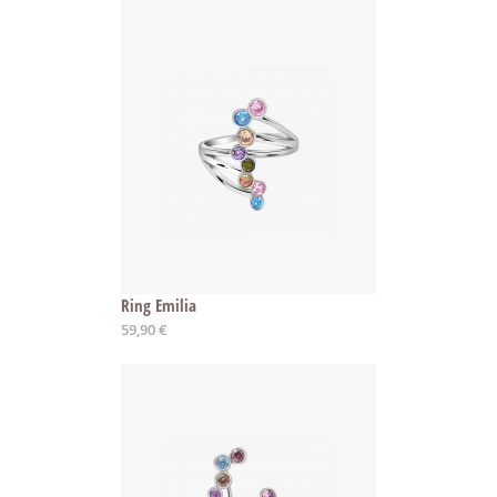
Ring Emilia
Ab
59,90 €