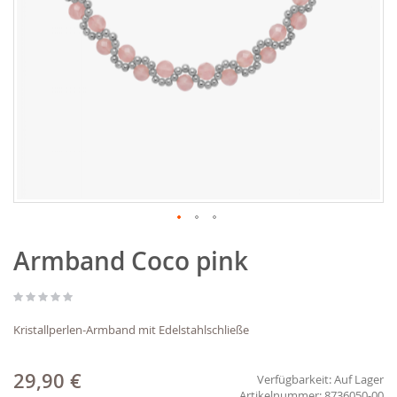
Zum
Armband Coco pink
Anfang
der
Bildgalerie
springen
Kristallperlen-Armband mit Edelstahlschließe
29,90 €
Verfügbarkeit:
Auf Lager
8736050-00