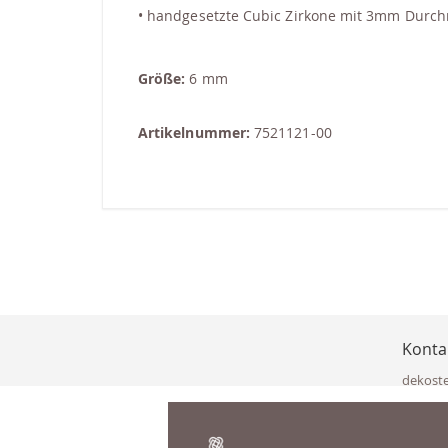
• handgesetzte Cubic Zirkone mit 3mm Durc
Größe:
6 mm
Artikelnummer:
7521121-00
Konta
dekost
Eisenka
9141 Eb
Österre