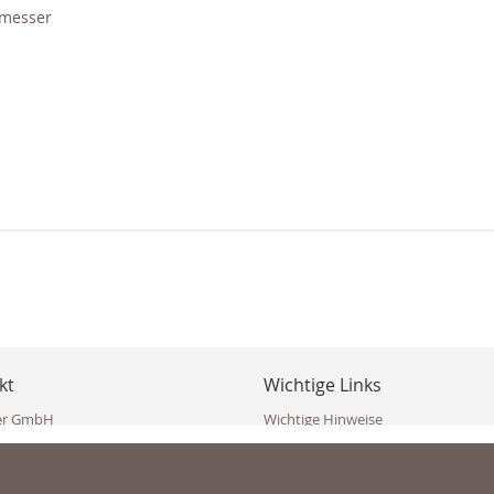
hmesser
kt
Wichtige Links
er GmbH
Wichtige Hinweise
ppler Str. 10
Häufig gestellte Fragen (FAQ)
erndorf
AGB
ich
Widerrufsbelehrung