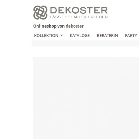
Zum
Inhalt
springen
Onlineshop von
dekoster
KOLLEKTION
KATALOGE
BERATERIN
PARTY
Zum
Ende
der
Bildgalerie
springen