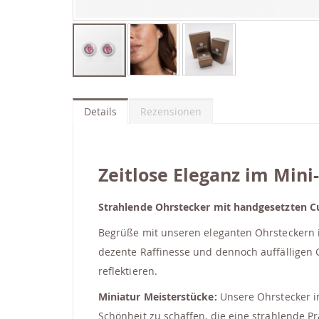
Zum
Anfang
der
Details
Rezensionen
Bildgalerie
springen
Zeitlose Eleganz im Min
Strahlende Ohrstecker mit handgesetzten C
Begrüße mit unseren eleganten Ohrsteckern i
dezente Raffinesse und dennoch auffälligen 
reflektieren.
Miniatur Meisterstücke:
Unsere Ohrstecker im
Schönheit zu schaffen, die eine strahlende Pr