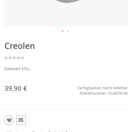
Zum
Creolen
Anfang
der
Bildgalerie
springen
Edelstahl 316 L
39,90 €
Verfügbarkeit:
Nicht lieferbar
7520070-00