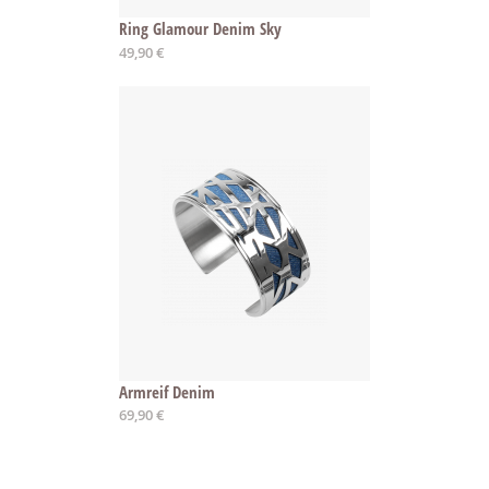
Ring Glamour Denim Sky
Ab
49,90 €
Armreif Denim
Ab
69,90 €