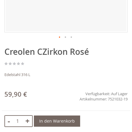
Zum
Creolen CZirkon Rosé
Anfang
der
Bildgalerie
springen
Edelstahl 316 L
59,90 €
Verfügbarkeit:
Auf Lager
7521032-19
-
+
In den Warenkorb