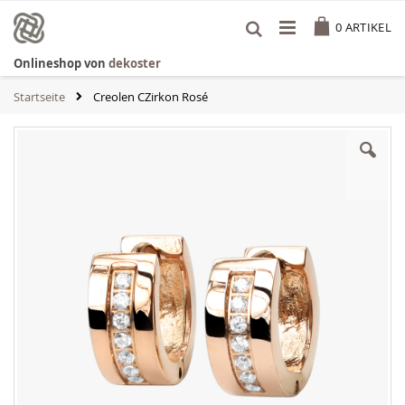
Zum
Cart
Inhalt
0
ARTIKEL
springen
Onlineshop von
dekoster
Startseite
Creolen CZirkon Rosé
Zum
Ende
der
Bildgalerie
springen