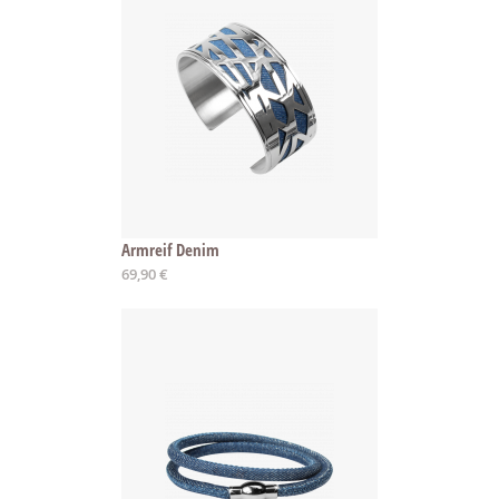
Armreif Denim
Ab
69,90 €