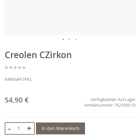
Zum
Creolen CZirkon
Anfang
der
Bildgalerie
springen
Edelstahl 316 L
54,90 €
Verfügbarkeit:
Auf Lager
7521030-19
-
+
In den Warenkorb