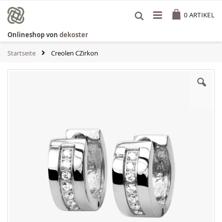
Zum
Cart
Inhalt
0
ARTIKEL
springen
Onlineshop von
dekoster
Startseite
Creolen CZirkon
Zum
Ende
der
Bildgalerie
springen