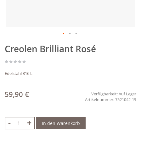
Zum
Creolen Brilliant Rosé
Anfang
der
Bildgalerie
springen
Edelstahl 316 L
59,90 €
Verfügbarkeit:
Auf Lager
7521042-19
-
+
In den Warenkorb