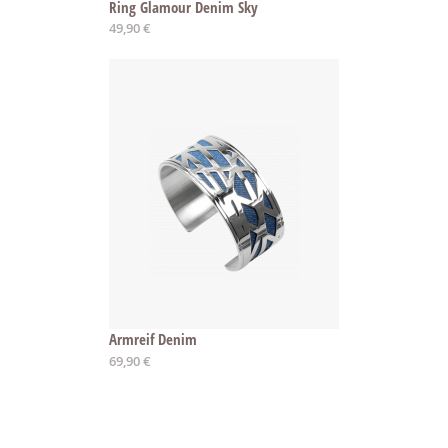
Ring Glamour Denim Sky
Ab
49,90 €
Armreif Denim
Ab
69,90 €