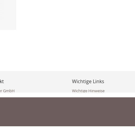
kt
Wichtige Links
er GmbH
Wichtige Hinweise
ppler Str. 10
Häufig gestellte Fragen (FAQ)
erndorf
AGB
ich
Widerrufsbelehrung
Vertrag widerrufen
dekoster.at
Datenschutzerklärung
koster.at
Impressum
Pressecorner
2 109 4280