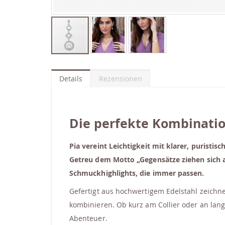
Zum
Anfang
der
Details
Rezensionen
Bildgalerie
springen
Die perfekte Kombinati
Pia vereint Leichtigkeit mit klarer, purist
Getreu dem Motto „Gegensätze ziehen sich 
Schmuckhighlights, die immer passen.
Gefertigt aus hochwertigem Edelstahl zeichnet
kombinieren. Ob kurz am Collier oder an lan
Abenteuer.