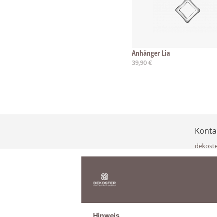
Anhänger Lia
39,90 €
Konta
dekost
Eisenka
9141 Eb
Österre
office@
www.de
+49 322
Hinweis