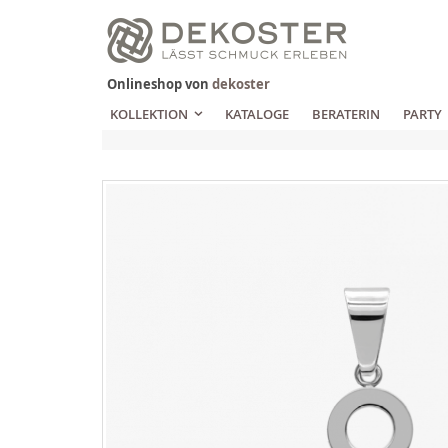
Zum
Inhalt
springen
Onlineshop von
dekoster
KOLLEKTION
KATALOGE
BERATERIN
PARTY
Zum
Ende
der
Bildgalerie
springen