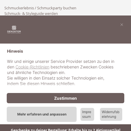
Schmuckerlebnis / Schmuckparty buchen
Schmuck- & Styleguide werden
Kooperation
×
Hinweis
Wir und einige unserer Service Provider setzen zu den in
den
Cookie-Richtlinien
beschriebenen Zwecken Cookies
und ähnliche Technologien ein.
Sie willigen in den Einsatz solcher Technologien ein,
indem Sie diesen Hinweis schließen.
Zustimmen
Impre
Widerrufsb
Mehr erfahren und anpassen
ssum
elehrung
© 2018-2025 dekoster GmbH
Geschenke zu deiner Bestellung: Erhalte bis zu 2 Aktionsartikel