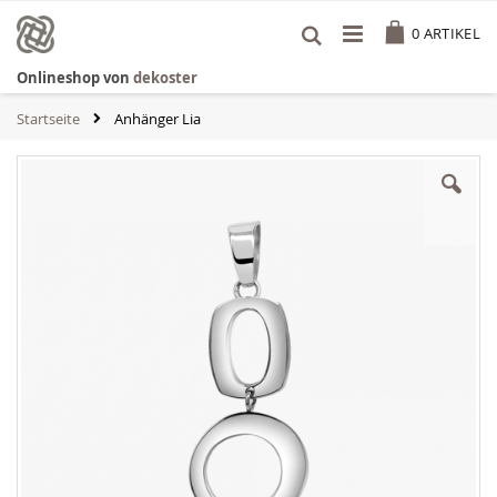
Zum
Cart
Inhalt
0
ARTIKEL
springen
Onlineshop von
dekoster
Startseite
Anhänger Lia
Zum
Ende
der
Bildgalerie
springen