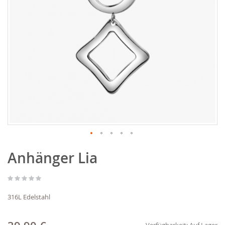
Zum
Anhänger Lia
Anfang
der
Bildgalerie
springen
316L Edelstahl
Verfügbarkeit:
Auf Lager