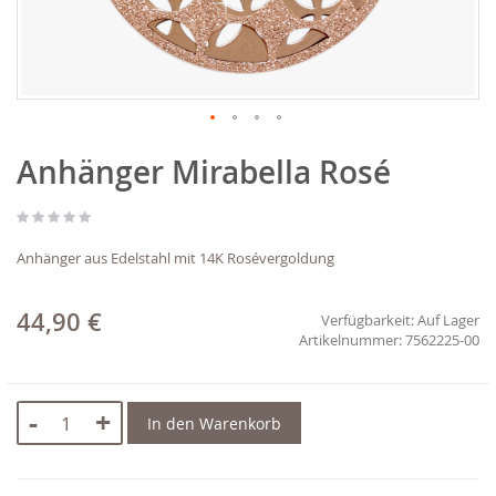
Zum
Anhänger Mirabella Rosé
Anfang
der
Bildgalerie
springen
Anhänger aus Edelstahl mit 14K Rosévergoldung
44,90 €
Verfügbarkeit:
Auf Lager
7562225-00
-
+
In den Warenkorb