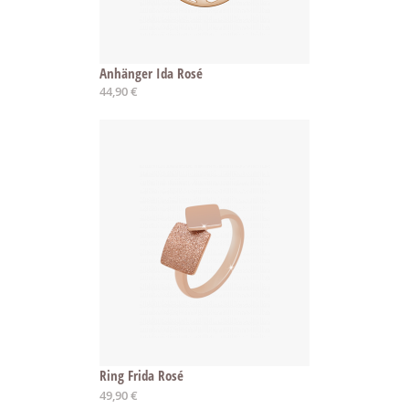
Anhänger Ida Rosé
44,90 €
Ring Frida Rosé
Ab
49,90 €