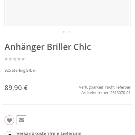
Zum
Anhänger Briller Chic
Anfang
der
Bildgalerie
springen
925 Sterling Silber
89,90 €
Verfügbarkeit:
Nicht lieferbar
2613070-01
Versandkostenfreie Lieferung