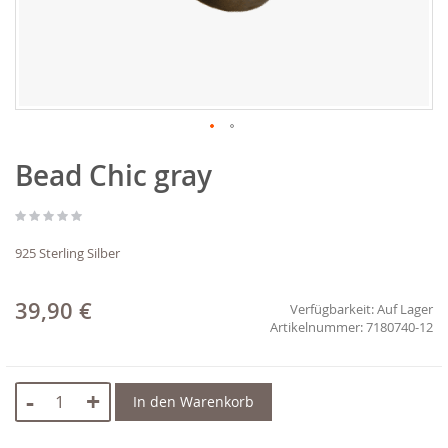
Zum
Bead Chic gray
Anfang
der
Bildgalerie
springen
925 Sterling Silber
39,90 €
Verfügbarkeit:
Auf Lager
7180740-12
-
+
In den Warenkorb