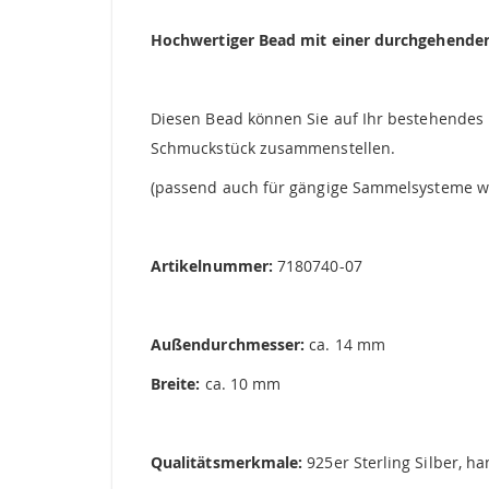
springen
Hochwertiger Bead mit einer durchgehenden 
Diesen Bead können Sie auf Ihr bestehendes B
Schmuckstück zusammenstellen.
(passend auch für gängige Sammelsysteme wi
Artikelnummer:
7180740-07
Außendurchmesser:
ca. 14 mm
Breite:
ca. 10 mm
Qualitätsmerkmale:
925er Sterling Silber, ha