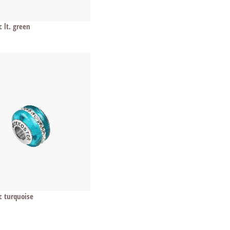
 lt. green
c turquoise