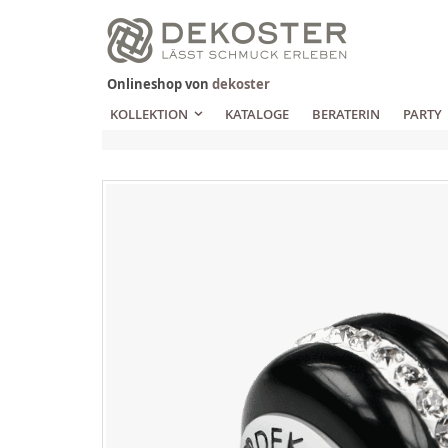
Zum
Inhalt
springen
Onlineshop von
dekoster
KOLLEKTION
KATALOGE
BERATERIN
PARTY
Zum
Ende
der
Bildgalerie
springen