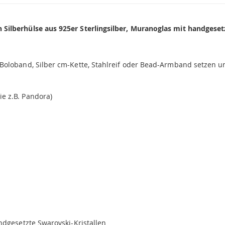
Silberhülse aus 925er Sterlingsilber, Muranoglas mit handgeset
oloband, Silber cm-Kette, Stahlreif oder Bead-Armband setzen und
e z.B. Pandora)
ndgesetzte Swarovski-Kristallen