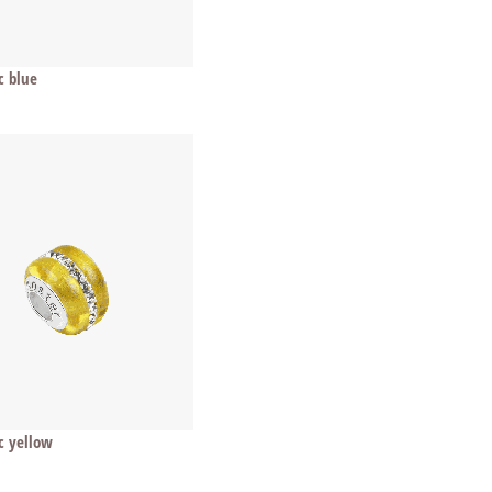
c blue
c yellow