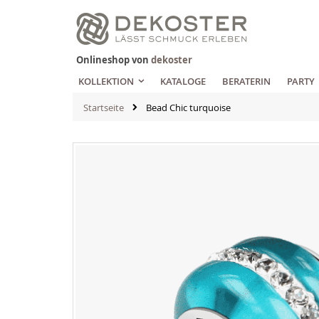
Zum
Inhalt
springen
Onlineshop von
dekoster
KOLLEKTION
KATALOGE
BERATERIN
PARTY
Startseite
Bead Chic turquoise
Zum
Ende
der
Bildgalerie
springen