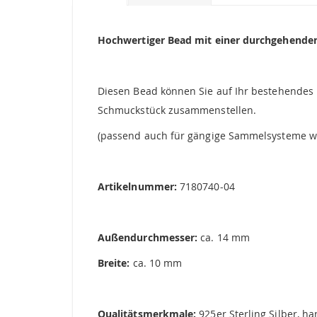
Bildgalerie
springen
Hochwertiger Bead mit einer durchgehenden 
Diesen Bead können Sie auf Ihr bestehendes B
Schmuckstück zusammenstellen.
(passend auch für gängige Sammelsysteme wi
Artikelnummer:
7180740-04
Außendurchmesser:
ca. 14 mm
Breite:
ca. 10 mm
Qualitätsmerkmale:
925er Sterling Silber, ha