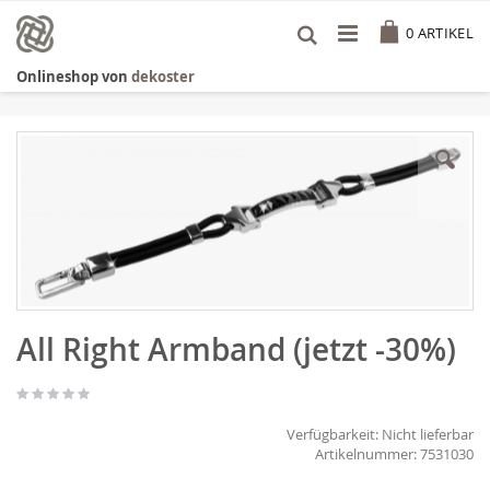
Zum
Cart
Inhalt
0
ARTIKEL
springen
Onlineshop von
dekoster
Zum
Ende
der
Bildgalerie
springen
Zum
All Right Armband (jetzt -30%)
Anfang
der
Bildgalerie
springen
Verfügbarkeit:
Nicht lieferbar
7531030