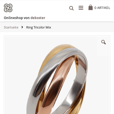
Zum
Cart
Inhalt
0
ARTIKEL
springen
Onlineshop von
dekoster
Startseite
Ring Tricolor Mix
Zum
Ende
der
Bildgalerie
springen