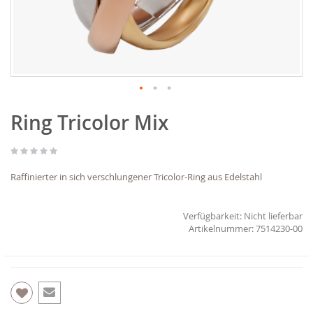
Zum
Ring Tricolor Mix
Anfang
der
Bildgalerie
springen
Raffinierter in sich verschlungener Tricolor-Ring aus Edelstahl
Verfügbarkeit:
Nicht lieferbar
7514230-00