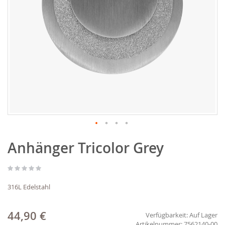
Zum
Anhänger Tricolor Grey
Anfang
der
Bildgalerie
springen
316L Edelstahl
44,90 €
Verfügbarkeit:
Auf Lager
7562140-00