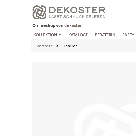
Zum
Inhalt
springen
Onlineshop von
dekoster
KOLLEKTION
KATALOGE
BERATERIN
PARTY
Startseite
Opal rot
Zum
Ende
der
Bildgalerie
springen