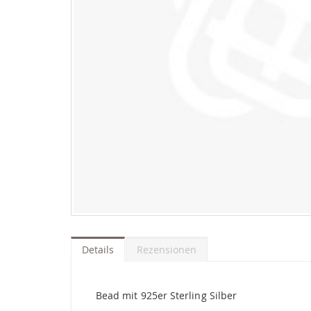
Zum
Anfang
der
Details
Rezensionen
Bildgalerie
springen
Bead mit 925er Sterling Silber