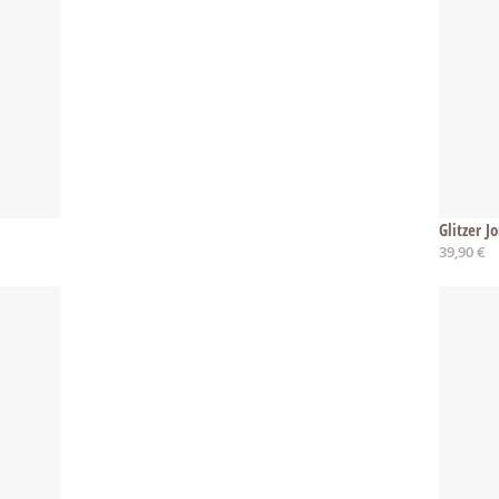
Glitzer J
39,90 €