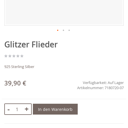
Zum
Glitzer Flieder
Anfang
der
Bildgalerie
springen
925 Sterling Silber
39,90 €
Verfügbarkeit:
Auf Lager
7180720-07
-
+
In den Warenkorb