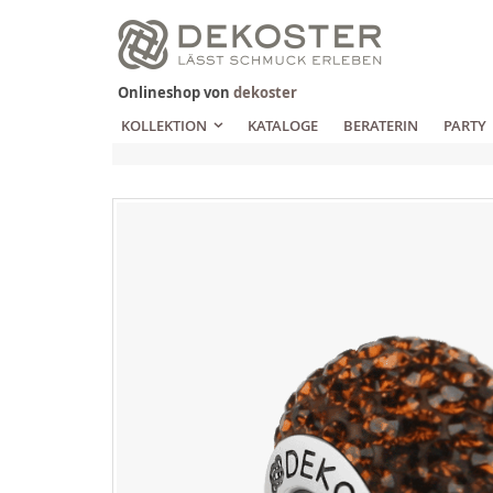
Zum
Inhalt
springen
Onlineshop von
dekoster
KOLLEKTION
KATALOGE
BERATERIN
PARTY
Zum
Ende
der
Bildgalerie
springen