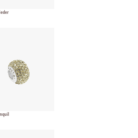
lieder
onquil