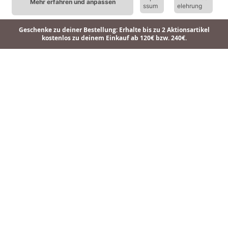
Mehr erfahren und anpassen
24,90 €
24,90 €
24,90 €
ssum
elehrung
Geschenke zu deiner Bestellung: Erhalte bis zu 2 Aktionsartikel
kostenlos zu deinem Einkauf ab 120€ bzw. 240€.
Anhänger Balance+ Rosenquarz
Anhänger Balance+ Rosenquarz
Anhänger Balance+ Aquamarine
24,90 €
24,90 €
19,90 €